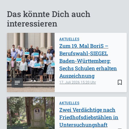
Das könnte Dich auch
interessieren
AKTUELLES
Zum 19. Mal BoriS –
Berufswahl-SIEGEL
Baden-Württemberg:
Sechs Schulen erhalten
Auszeichnung
bookmark_border
17. Juli 2026
15:20
AKTUELLES
Zwei Verdächtige nach
Friedhofsdiebstählen in
Untersuchungshaft