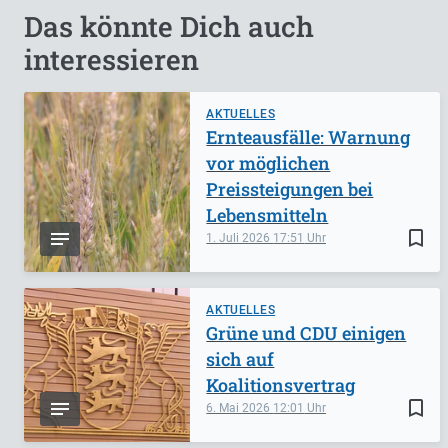
Das könnte Dich auch
interessieren
AKTUELLES
Ernteausfälle: Warnung
vor möglichen
Preissteigungen bei
Lebensmitteln
bookmark_border
1. Juli 2026
17:51
AKTUELLES
Grüne und CDU einigen
sich auf
Koalitionsvertrag
bookmark_border
6. Mai 2026
12:01