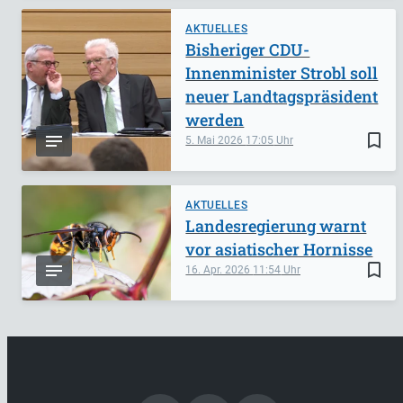
AKTUELLES
Bisheriger CDU-
Innenminister Strobl soll
neuer Landtagspräsident
werden
bookmark_border
5. Mai 2026
17:05
AKTUELLES
Landesregierung warnt
vor asiatischer Hornisse
bookmark_border
16. Apr. 2026
11:54