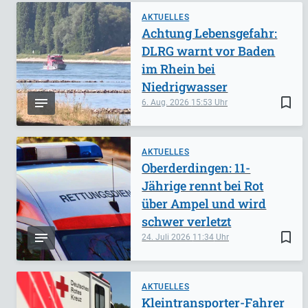
AKTUELLES
Achtung Lebensgefahr:
DLRG warnt vor Baden
im Rhein bei
Niedrigwasser
bookmark_border
6. Aug. 2026
15:53
AKTUELLES
Oberderdingen: 11-
Jährige rennt bei Rot
über Ampel und wird
schwer verletzt
bookmark_border
24. Juli 2026
11:34
AKTUELLES
Kleintransporter-Fahrer