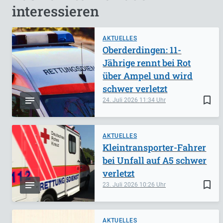
interessieren
AKTUELLES
Oberderdingen: 11-
Jährige rennt bei Rot
über Ampel und wird
schwer verletzt
bookmark_border
24. Juli 2026
11:34
AKTUELLES
Kleintransporter-Fahrer
bei Unfall auf A5 schwer
verletzt
bookmark_border
23. Juli 2026
10:26
AKTUELLES