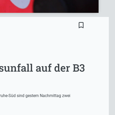
bookmark_border
unfall auf der B3
sruhe-Süd sind gestern Nachmittag zwei