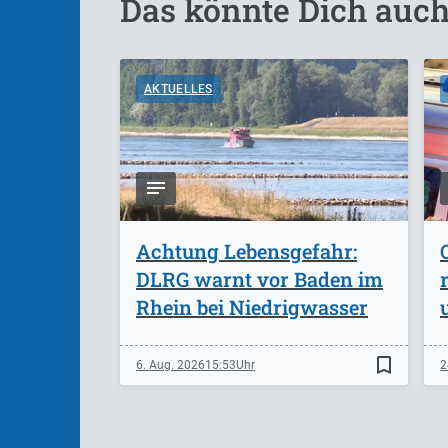
Das könnte Dich auch
AKTUELLES
Achtung Lebensgefahr:
DLRG warnt vor Baden im
Rhein bei Niedrigwasser
bookmark_border
6. Aug. 2026
15:53
2