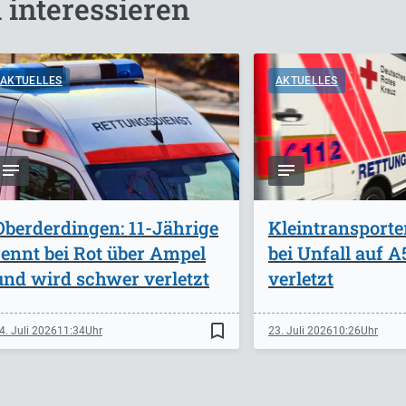
 interessieren
AKTUELLES
AKTUELLES
Oberderdingen: 11-Jährige
Kleintransporte
rennt bei Rot über Ampel
bei Unfall auf 
und wird schwer verletzt
verletzt
bookmark_border
4. Juli 2026
11:34
23. Juli 2026
10:26