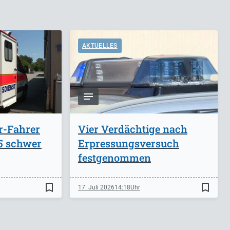
AKTUELLES
r-Fahrer
Vier Verdächtige nach
A5 schwer
Erpressungsversuch
festgenommen
bookmark_border
bookmark_border
17. Juli 2026
14:18