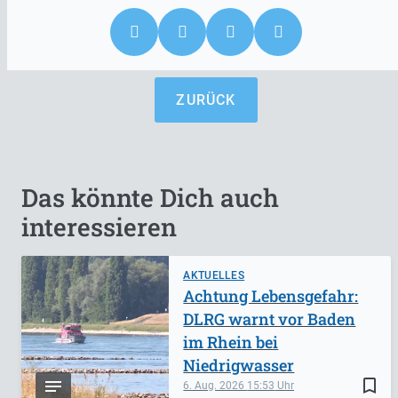
ZURÜCK
Das könnte Dich auch
interessieren
AKTUELLES
Achtung Lebensgefahr:
DLRG warnt vor Baden
im Rhein bei
Niedrigwasser
bookmark_border
6. Aug. 2026
15:53