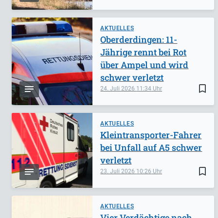
AKTUELLES
Oberderdingen: 11-
Jährige rennt bei Rot
über Ampel und wird
schwer verletzt
bookmark_border
24. Juli 2026
11:34
AKTUELLES
Kleintransporter-Fahrer
bei Unfall auf A5 schwer
verletzt
bookmark_border
23. Juli 2026
10:26
AKTUELLES
Vier Verdächtige nach