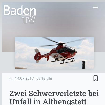
menu
bookmark_border
Fr., 14.07.2017
, 09:18 Uhr
Zwei Schwerverletzte bei
Unfall in Althengstett