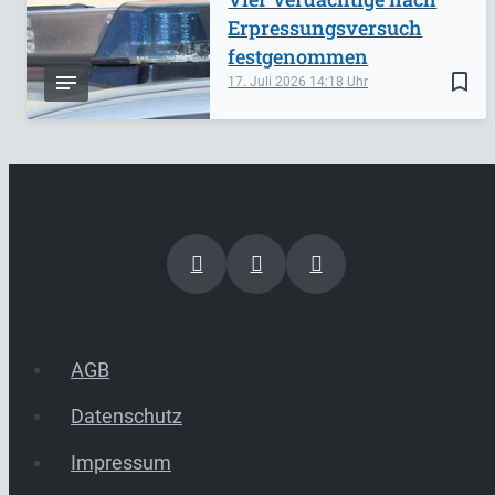
Erpressungsversuch
festgenommen
bookmark_border
17. Juli 2026
14:18
AGB
Datenschutz
Impressum