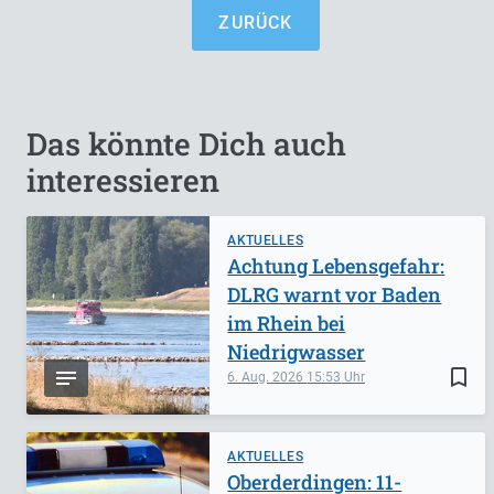
ZURÜCK
Das könnte Dich auch
interessieren
AKTUELLES
Achtung Lebensgefahr:
DLRG warnt vor Baden
im Rhein bei
Niedrigwasser
bookmark_border
6. Aug. 2026
15:53
AKTUELLES
Oberderdingen: 11-