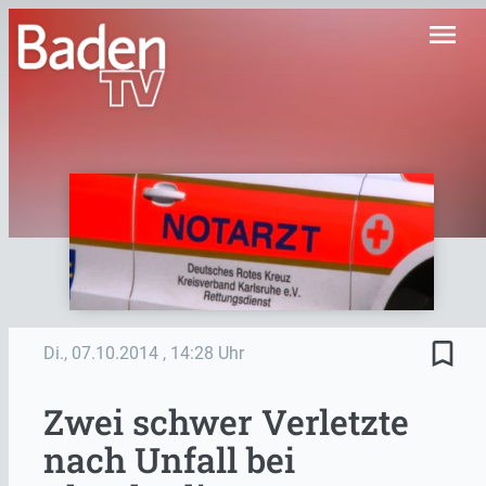
menu
bookmark_border
Di., 07.10.2014
, 14:28 Uhr
Zwei schwer Verletzte
nach Unfall bei