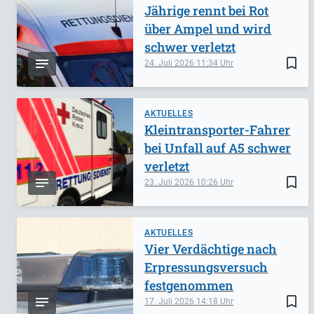
Jährige rennt bei Rot
über Ampel und wird
schwer verletzt
bookmark_border
24. Juli 2026
11:34
AKTUELLES
Kleintransporter-Fahrer
bei Unfall auf A5 schwer
verletzt
bookmark_border
23. Juli 2026
10:26
AKTUELLES
Vier Verdächtige nach
Erpressungsversuch
festgenommen
bookmark_border
17. Juli 2026
14:18