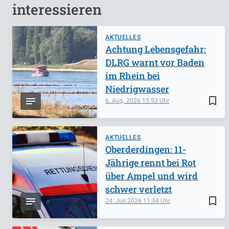
interessieren
AKTUELLES
Achtung Lebensgefahr:
DLRG warnt vor Baden
im Rhein bei
Niedrigwasser
bookmark_border
6. Aug. 2026
15:53
AKTUELLES
Oberderdingen: 11-
Jährige rennt bei Rot
über Ampel und wird
schwer verletzt
bookmark_border
24. Juli 2026
11:34