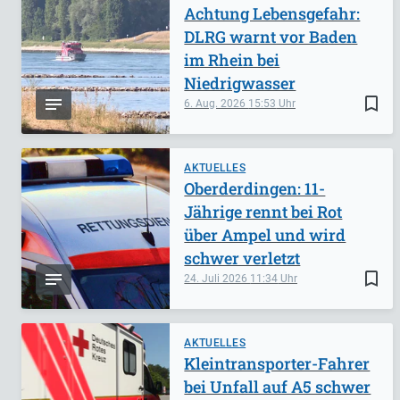
Achtung Lebensgefahr:
DLRG warnt vor Baden
im Rhein bei
Niedrigwasser
bookmark_border
6. Aug. 2026
15:53
AKTUELLES
Oberderdingen: 11-
Jährige rennt bei Rot
über Ampel und wird
schwer verletzt
bookmark_border
24. Juli 2026
11:34
AKTUELLES
Kleintransporter-Fahrer
bei Unfall auf A5 schwer