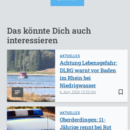
Das könnte Dich auch
interessieren
AKTUELLES
Achtung Lebensgefahr:
DLRG warnt vor Baden
im Rhein bei
Niedrigwasser
bookmark_border
6. Aug. 2026
15:53
AKTUELLES
Oberderdingen: 11-
Jährige rennt bei Rot