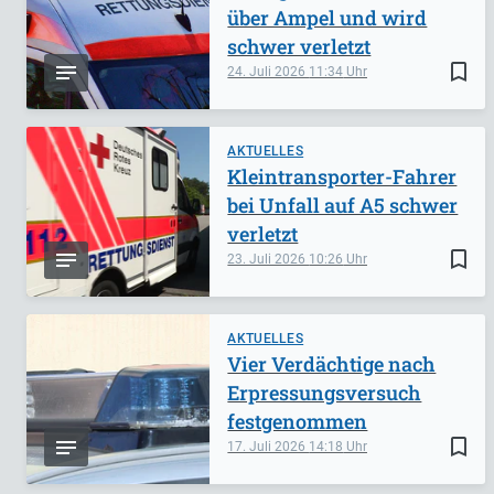
über Ampel und wird
schwer verletzt
bookmark_border
24. Juli 2026
11:34
AKTUELLES
Kleintransporter-Fahrer
bei Unfall auf A5 schwer
verletzt
bookmark_border
23. Juli 2026
10:26
AKTUELLES
Vier Verdächtige nach
Erpressungsversuch
festgenommen
bookmark_border
17. Juli 2026
14:18