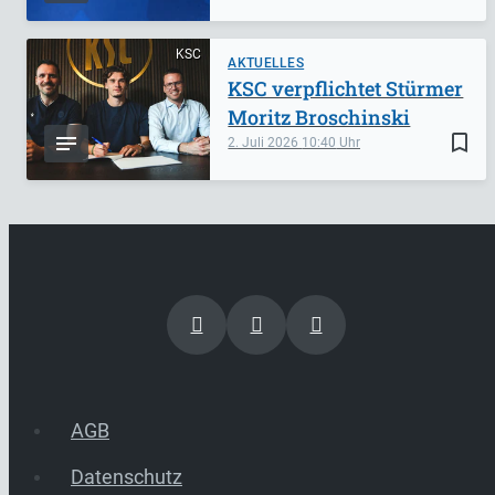
KSC
AKTUELLES
KSC verpflichtet Stürmer
Moritz Broschinski
bookmark_border
2. Juli 2026
10:40
AGB
Datenschutz