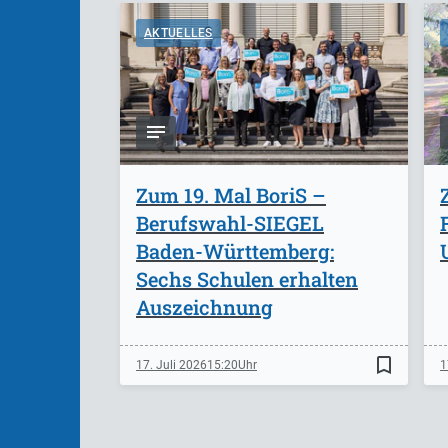
AKTUELLES
Zum 19. Mal BoriS –
Berufswahl-SIEGEL
Baden-Württemberg:
Sechs Schulen erhalten
Auszeichnung
bookmark_border
17. Juli 2026
15:20
1