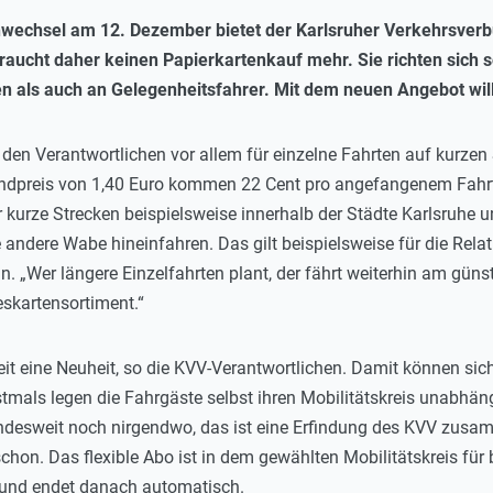
echsel am 12. Dezember bietet der Karlsruher Verkehrsverbund
raucht daher keinen Papierkartenkauf mehr. Sie richten sich s
en als auch an Gelegenheitsfahrer. Mit dem neuen Angebot w
ut den Verantwortlichen vor allem für einzelne Fahrten auf kurzen
dpreis von 1,40 Euro kommen 22 Cent pro angefangenem Fahrtkil
ür kurze Strecken beispielsweise innerhalb der Städte Karlsruhe 
dere Wabe hineinfahren. Das gilt beispielsweise für die Relati
. „Wer längere Einzelfahrten plant, der fährt weiterhin am gün
skartensortiment.“
t eine Neuheit, so die KVV-Verantwortlichen. Damit können si
rstmals legen die Fahrgäste selbst ihren Mobilitätskreis unabh
ndesweit noch nirgendwo, das ist eine Erfindung des KVV zusamm
chon. Das flexible Abo ist in dem gewählten Mobilitätskreis für 
n und endet danach automatisch.