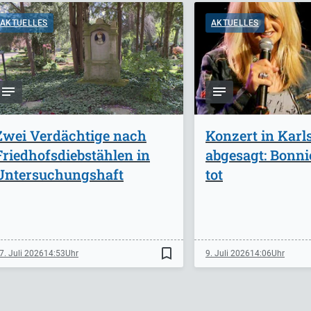
AKTUELLES
AKTUELLES
Zwei Verdächtige nach
Konzert in Karl
Friedhofsdiebstählen in
abgesagt: Bonnie
Untersuchungshaft
tot
bookmark_border
7. Juli 2026
14:53
9. Juli 2026
14:06