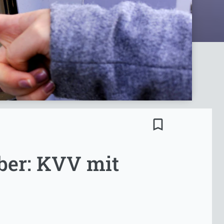
bookmark_border
ber: KVV mit