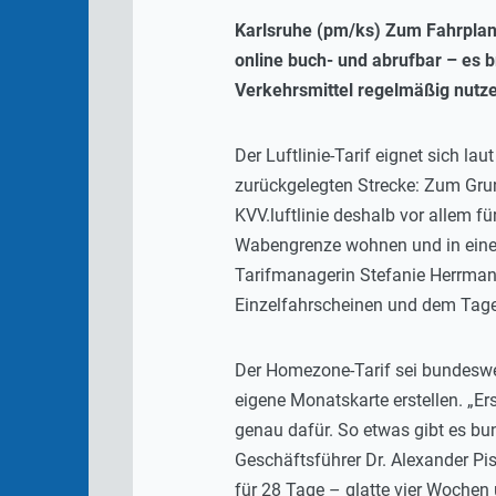
Karlsruhe (pm/ks) Zum Fahrplanw
online buch- und abrufbar – es b
Verkehrsmittel regelmäßig nutz
Der Luftlinie-Tarif eignet sich la
zurückgelegten Strecke: Zum Grun
KVV.luftlinie deshalb vor allem f
Wabengrenze wohnen und in eine an
Tarifmanagerin Stefanie Herrmann
Einzelfahrscheinen und dem Tage
Der Homezone-Tarif sei bundeswei
eigene Monatskarte erstellen. „E
genau dafür. So etwas gibt es bu
Geschäftsführer Dr. Alexander Pis
für 28 Tage – glatte vier Woche