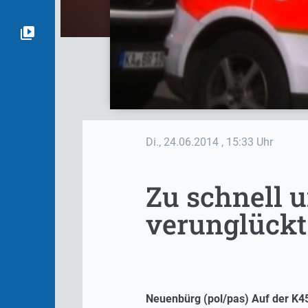
Di., 24.06.2014
, 15:33 Uhr
Zu schnell u
verunglückt
Neuenbürg (pol/pas) Auf der K45