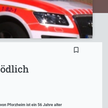
bookmark_border
tödlich
on Pforzheim ist ein 56 Jahre alter