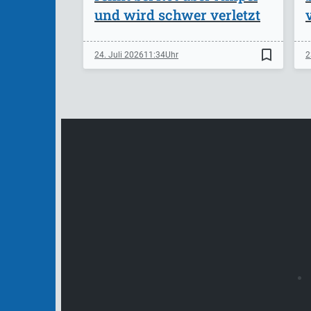
und wird schwer verletzt
bookmark_border
24. Juli 2026
11:34
2