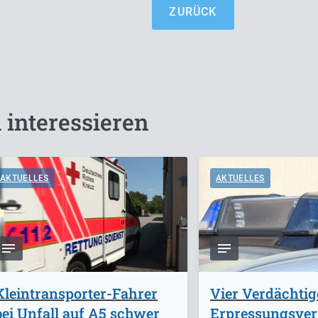
ZURÜCK
 interessieren
AKTUELLES
AKTUELLES
Kleintransporter-Fahrer
Vier Verdächti
bei Unfall auf A5 schwer
Erpressungsve