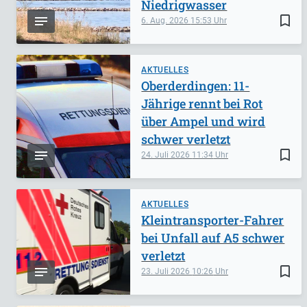
Niedrigwasser
bookmark_border
6. Aug. 2026
15:53
AKTUELLES
Oberderdingen: 11-
Jährige rennt bei Rot
über Ampel und wird
schwer verletzt
bookmark_border
24. Juli 2026
11:34
AKTUELLES
Kleintransporter-Fahrer
bei Unfall auf A5 schwer
verletzt
bookmark_border
23. Juli 2026
10:26