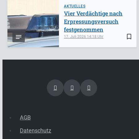
AKTUELLES
Vier Verdächtige nach
Erpressungsversuch
festgenommen
bookmark_border
17. Juli 2026
14:18
AGB
Datenschutz