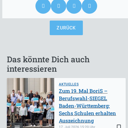
ZURÜCK
Das könnte Dich auch
interessieren
AKTUELLES
Zum 19. Mal BoriS –
Berufswahl-SIEGEL
Baden-Württemberg:
Sechs Schulen erhalten
Auszeichnung
bookmark_border
17. Juli 2026
15:20