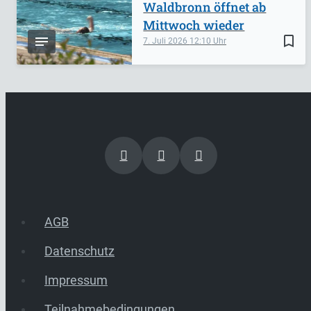
Waldbronn öffnet ab
Mittwoch wieder
bookmark_border
7. Juli 2026
12:10
AGB
Datenschutz
Impressum
Teilnahmebedingungen