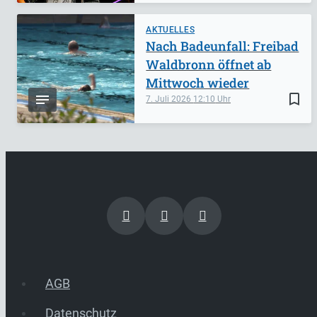
AKTUELLES
Nach Badeunfall: Freibad
Waldbronn öffnet ab
Mittwoch wieder
bookmark_border
7. Juli 2026
12:10
AGB
Datenschutz