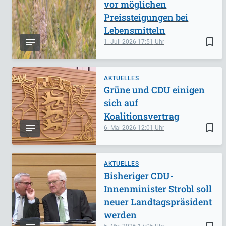
vor möglichen
Preissteigungen bei
Lebensmitteln
bookmark_border
1. Juli 2026
17:51
AKTUELLES
Grüne und CDU einigen
sich auf
Koalitionsvertrag
bookmark_border
6. Mai 2026
12:01
AKTUELLES
Bisheriger CDU-
Innenminister Strobl soll
neuer Landtagspräsident
werden