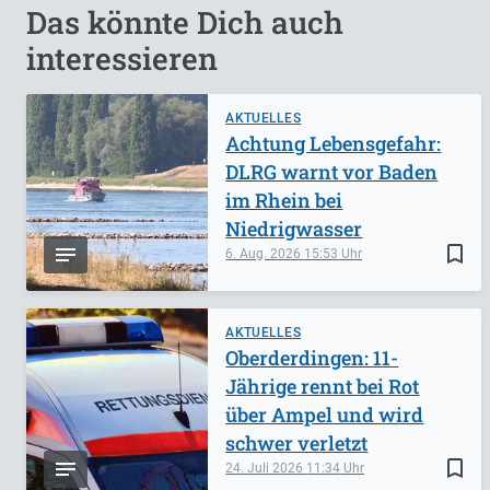
Das könnte Dich auch
interessieren
AKTUELLES
Achtung Lebensgefahr:
DLRG warnt vor Baden
im Rhein bei
Niedrigwasser
bookmark_border
6. Aug. 2026
15:53
AKTUELLES
Oberderdingen: 11-
Jährige rennt bei Rot
über Ampel und wird
schwer verletzt
bookmark_border
24. Juli 2026
11:34