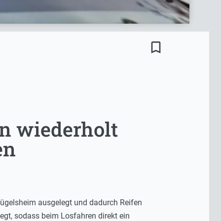
bookmark_border
en wiederholt
en
Hügelsheim ausgelegt und dadurch Reifen
legt, sodass beim Losfahren direkt ein