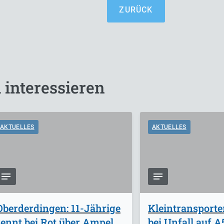
ZURÜCK
 interessieren
AKTUELLES
AKTUELLES
Oberderdingen: 11-Jährige
Kleintransporte
rennt bei Rot über Ampel
bei Unfall auf 