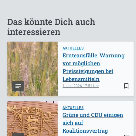
Das könnte Dich auch
interessieren
AKTUELLES
Ernteausfälle: Warnung
vor möglichen
Preissteigungen bei
Lebensmitteln
bookmark_border
1. Juli 2026
17:51
AKTUELLES
Grüne und CDU einigen
sich auf
Koalitionsvertrag