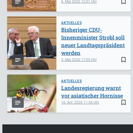
bookmark_border
6. Mai 2026
12:01
AKTUELLES
Bisheriger CDU-
Innenminister Strobl soll
neuer Landtagspräsident
werden
bookmark_border
5. Mai 2026
17:05
AKTUELLES
Landesregierung warnt
vor asiatischer Hornisse
bookmark_border
16. Apr. 2026
11:54