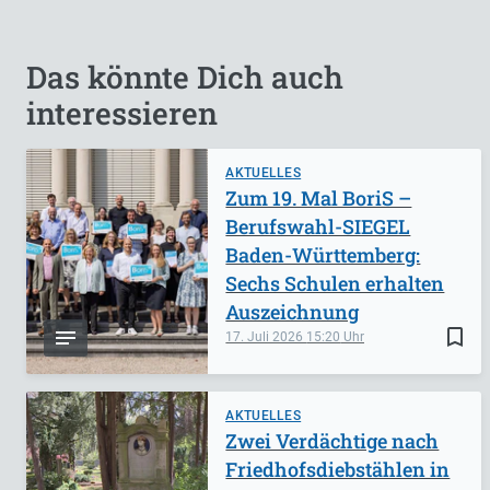
Das könnte Dich auch
interessieren
AKTUELLES
Zum 19. Mal BoriS –
Berufswahl-SIEGEL
Baden-Württemberg:
Sechs Schulen erhalten
Auszeichnung
bookmark_border
17. Juli 2026
15:20
AKTUELLES
Zwei Verdächtige nach
Friedhofsdiebstählen in