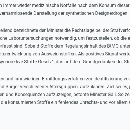
ich immer wieder medizinische Notfälle nach dem Konsum dieser
ch verharmlosende Darstellung der synthetischen Designerdrogen.
tellend bezeichnete der Minister die Rechtslage bei der Strafver
iche Laboruntersuchungen notwendig, um festzustellen, ob die 
fasst sind. Sobald Stoffe dem Regelungsinhalt des BtMG unterst
iterentwicklung von Ausweichstoffen. Als positives Signal werte
ychoaktive Stoffe Gesetz“, das auf dem Grundgedanken der Sto
n und langwierigen Ermittlungsverfahren zur Identifizierung von
nd Bürger verschiedener Altersgruppen aufzuklären. Ziel sei e
en und Konsequenzen aufzuzeigen, betonte Minister Gall. So ze
 die konsumierten Stoffe ein fehlendes Unrechts- und vor allem