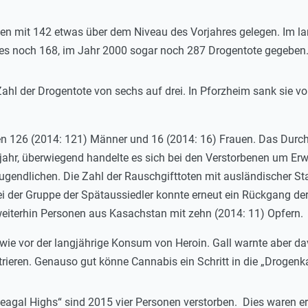
en mit 142 etwas über dem Niveau des Vorjahres gelegen. Im lan
 es noch 168, im Jahr 2000 sogar noch 287 Drogentote gegeben
ahl der Drogentote von sechs auf drei. In Pforzheim sank sie vo
 126 (2014: 121) Männer und 16 (2014: 16) Frauen. Das Durchsc
rjahr, überwiegend handelte es sich bei den Verstorbenen um Er
ugendlichen. Die Zahl der Rauschgifttoten mit ausländischer Sta
i der Gruppe der Spätaussiedler konnte erneut ein Rückgang der 
weiterhin Personen aus Kasachstan mit zehn (2014: 11) Opfern.
wie vor der langjährige Konsum von Heroin. Gall warnte aber dav
rieren. Genauso gut könne Cannabis ein Schritt in die „Drogenkar
gal Highs“ sind 2015 vier Personen verstorben. Dies waren erf