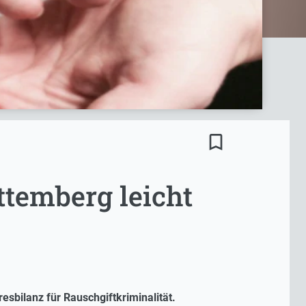
bookmark_border
ttemberg leicht
esbilanz für Rauschgiftkriminalität.