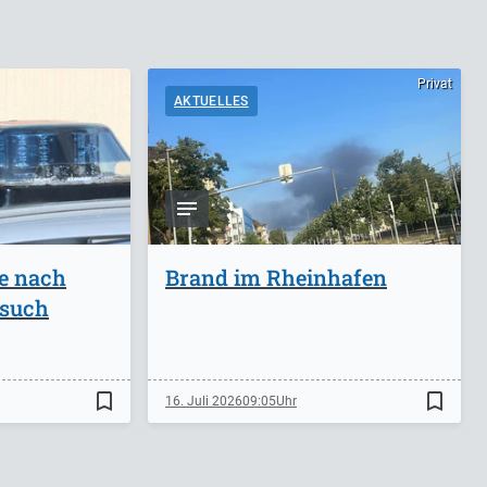
Privat
AKTUELLES
ge nach
Brand im Rheinhafen
rsuch
bookmark_border
bookmark_border
16. Juli 2026
09:05