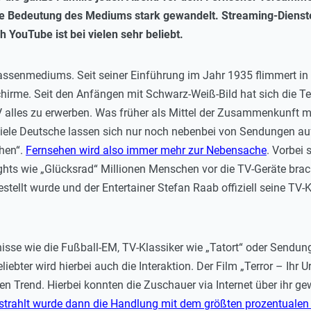
die Bedeutung des Mediums stark gewandelt. Streaming-Diens
YouTube ist bei vielen sehr beliebt.
Massenmediums. Seit seiner Einführung im Jahr 1935 flimmert i
irme. Seit den Anfängen mit Schwarz-Weiß-Bild hat sich die Tec
alles zu erwerben. Was früher als Mittel der Zusammenkunft mit 
iele Deutsche lassen sich nur noch nebenbei von Sendungen auf
ehen“.
Fernsehen wird also immer mehr zur Nebensache
. Vorbei 
ts wie „Glücksrad“ Millionen Menschen vor die TV-Geräte brac
ellt wurde und der Entertainer Stefan Raab offiziell seine TV-K
gnisse wie die Fußball-EM, TV-Klassiker wie „Tatort“ oder Sendu
liebter wird hierbei auch die Interaktion. Der Film „Terror – Ihr 
sen Trend. Hierbei konnten die Zuschauer via Internet über ihr
trahlt wurde dann die Handlung mit dem größten prozentualen 