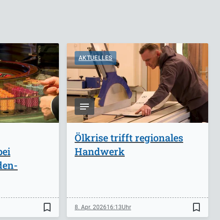
AKTUELLES
Ölkrise trifft regionales
bei
Handwerk
den-
bookmark_border
bookmark_border
8. Apr. 2026
16:13