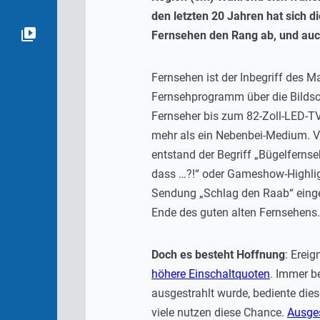
den letzten 20 Jahren hat sich 
Fernsehen den Rang ab, und auch 
Fernsehen ist der Inbegriff des 
Fernsehprogramm über die Bildsch
Fernseher bis zum 82-Zoll-LED-TV 
mehr als ein Nebenbei-Medium. V
entstand der Begriff „Bügelferns
dass …?!“ oder Gameshow-Highligh
Sendung „Schlag den Raab“ eingest
Ende des guten alten Fernsehens.
Doch es besteht Hoffnung
: Erei
höhere Einschaltquoten
. Immer be
ausgestrahlt wurde, bediente die
viele nutzen diese Chance.
Ausges