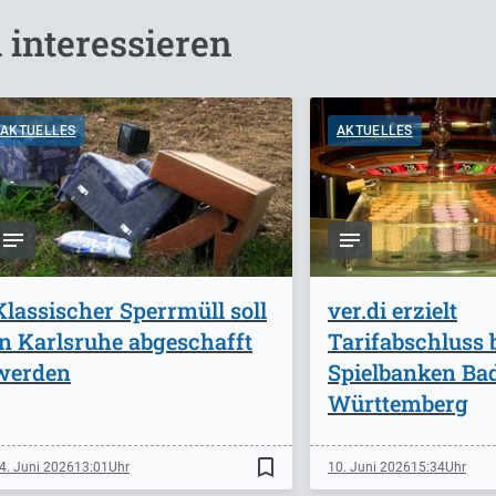
 interessieren
AKTUELLES
AKTUELLES
Klassischer Sperrmüll soll
ver.di erzielt
in Karlsruhe abgeschafft
Tarifabschluss 
werden
Spielbanken Ba
Württemberg
bookmark_border
4. Juni 2026
13:01
10. Juni 2026
15:34