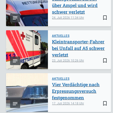
über Ampel und wird
schwer verletzt
bookmark_border
24. Juli 2026
11:34
AKTUELLES
Kleintransporter-Fahrer
bei Unfall auf A5 schwer
verletzt
bookmark_border
23. Juli 2026
10:26
AKTUELLES
Vier Verdächtige nach
Erpressungsversuch
festgenommen
bookmark_border
17. Juli 2026
14:18