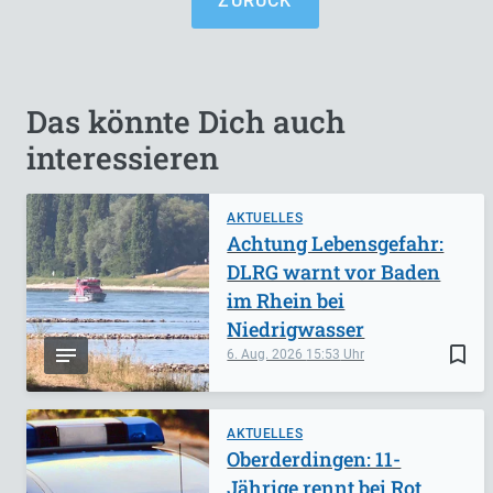
ZURÜCK
Das könnte Dich auch
interessieren
AKTUELLES
Achtung Lebensgefahr:
DLRG warnt vor Baden
im Rhein bei
Niedrigwasser
bookmark_border
6. Aug. 2026
15:53
AKTUELLES
Oberderdingen: 11-
Jährige rennt bei Rot