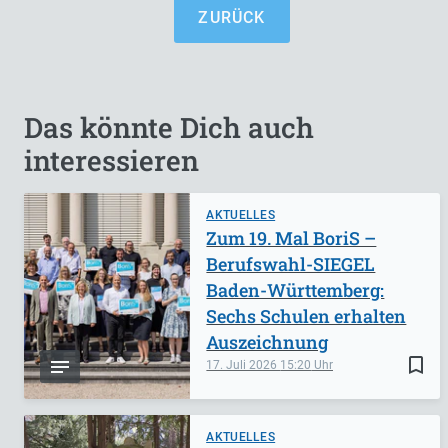
ZURÜCK
Das könnte Dich auch
interessieren
AKTUELLES
Zum 19. Mal BoriS –
Berufswahl-SIEGEL
Baden-Württemberg:
Sechs Schulen erhalten
Auszeichnung
bookmark_border
17. Juli 2026
15:20
AKTUELLES