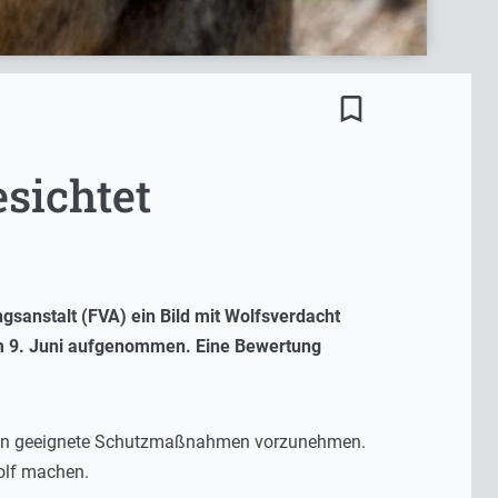
bookmark_border
esichtet
gsanstalt (FVA) ein Bild mit Wolfsverdacht
 am 9. Juni aufgenommen. Eine Bewertung
ehlen geeignete Schutzmaßnahmen vorzunehmen.
olf machen.