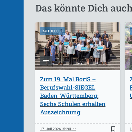
Das könnte Dich auch
AKTUELLES
Zum 19. Mal BoriS –
Berufswahl-SIEGEL
Baden-Württemberg:
Sechs Schulen erhalten
Auszeichnung
bookmark_border
17. Juli 2026
15:20
1