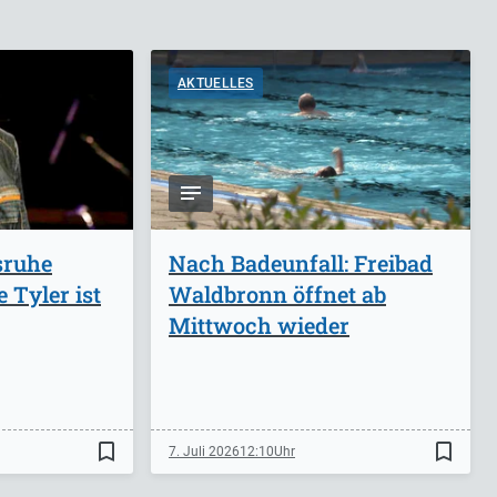
AKTUELLES
sruhe
Nach Badeunfall: Freibad
 Tyler ist
Waldbronn öffnet ab
Mittwoch wieder
bookmark_border
bookmark_border
7. Juli 2026
12:10