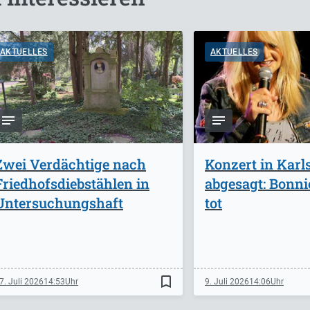
AKTUELLES
AKTUELLES
Zwei Verdächtige nach
Konzert in Karl
Friedhofsdiebstählen in
abgesagt: Bonnie
Untersuchungshaft
tot
bookmark_border
7. Juli 2026
14:53
9. Juli 2026
14:06