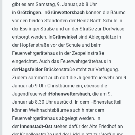
gibt es am Samstag, 9. Januar, ab 8 Uhr
in
Grötzingen
. In
Grünwettersbach
können die Bäume
vor den beiden Standorten der Heinz-Barth-Schule in
der Esslinger Straße und an der Straße zur Dorfwiese
entsorgt werden. In
Grünwinkel
sind Ablegeplätze in
der Hopfenstraße vor der Schule und beim
Feuerwehrgerätehaus in der Zeppelinstraße
eingerichtet. Auch das Feuerwehrgerätehaus in
der
Hagsfelder
Brückenstraße steht zur Verfügung.
Zudem sammelt auch dort die Jugendfeuerwehr am 9.
Januar ab 9 Uhr Christbäume ein, ebenso die
Jugendfeuerwehr
Hohenwettersbach
, die am 9.
Januar ab 8.30 Uhr ausrückt. In dem Höhenstadtteil
können Weihnachtsbäume auch hinter dem
Feuerwehrgerätehaus abgelegt werden. In
der
Innenstadt-Ost
stehen dafür der Alte Friedhof an
der Kapellenstraße und der Lidellplatz zur Verfügung,