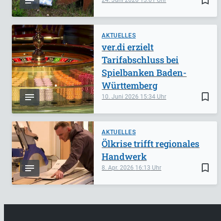
AKTUELLES
ver.di erzielt
Tarifabschluss bei
Spielbanken Baden-
Württemberg
bookmark_border
10. Juni 2026
15:34
AKTUELLES
Ölkrise trifft regionales
Handwerk
bookmark_border
8. Apr. 2026
16:13