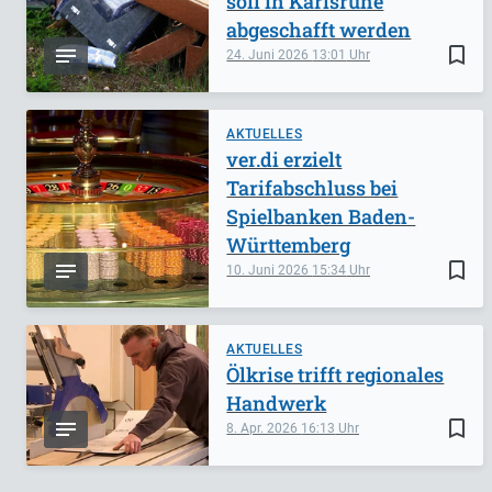
soll in Karlsruhe
abgeschafft werden
bookmark_border
24. Juni 2026
13:01
AKTUELLES
ver.di erzielt
Tarifabschluss bei
Spielbanken Baden-
Württemberg
bookmark_border
10. Juni 2026
15:34
AKTUELLES
Ölkrise trifft regionales
Handwerk
bookmark_border
8. Apr. 2026
16:13