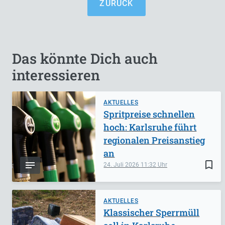
ZURÜCK
Das könnte Dich auch
interessieren
AKTUELLES
Spritpreise schnellen
hoch: Karlsruhe führt
regionalen Preisanstieg
an
bookmark_border
24. Juli 2026
11:32
AKTUELLES
Klassischer Sperrmüll