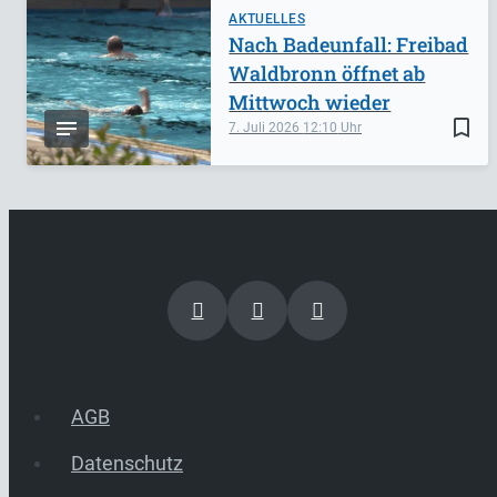
AKTUELLES
Nach Badeunfall: Freibad
Waldbronn öffnet ab
Mittwoch wieder
bookmark_border
7. Juli 2026
12:10
AGB
Datenschutz