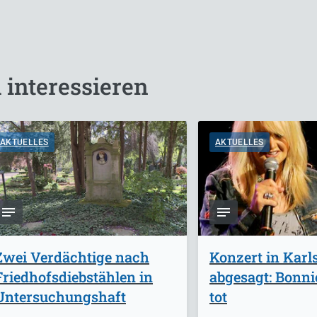
 interessieren
AKTUELLES
AKTUELLES
Zwei Verdächtige nach
Konzert in Karl
Friedhofsdiebstählen in
abgesagt: Bonnie
Untersuchungshaft
tot