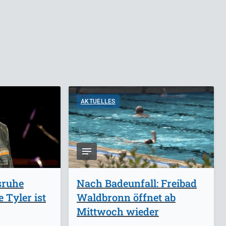
AKTUELLES
sruhe
Nach Badeunfall: Freibad
 Tyler ist
Waldbronn öffnet ab
Mittwoch wieder