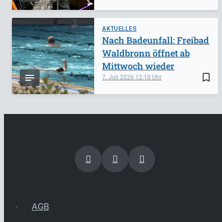
AKTUELLES
Nach Badeunfall: Freibad
Waldbronn öffnet ab
Mittwoch wieder
bookmark_border
7. Juli 2026
12:10
AGB