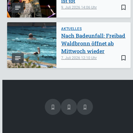
ist tot
bookmark_border
9. Juli 2026
14:06
AKTUELLES
Nach Badeunfall: Freibad
Waldbronn öffnet ab
Mittwoch wieder
bookmark_border
7. Juli 2026
12:10