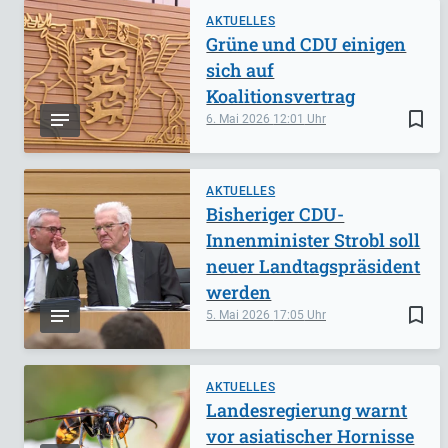
AKTUELLES
Grüne und CDU einigen
sich auf
Koalitionsvertrag
bookmark_border
6. Mai 2026
12:01
AKTUELLES
Bisheriger CDU-
Innenminister Strobl soll
neuer Landtagspräsident
werden
bookmark_border
5. Mai 2026
17:05
AKTUELLES
Landesregierung warnt
vor asiatischer Hornisse