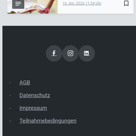
bookmark_border
16. Apr. 2026
11:54
AGB
Datenschutz
Impressum
Teilnahmebedingungen