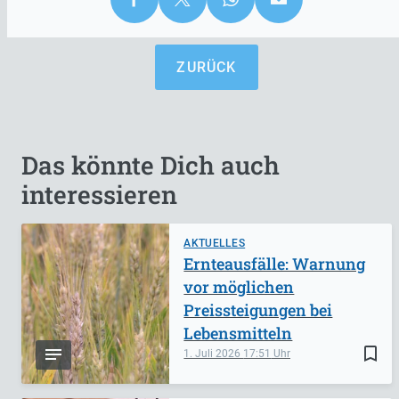
ZURÜCK
Das könnte Dich auch
interessieren
AKTUELLES
Ernteausfälle: Warnung
vor möglichen
Preissteigungen bei
Lebensmitteln
bookmark_border
1. Juli 2026
17:51