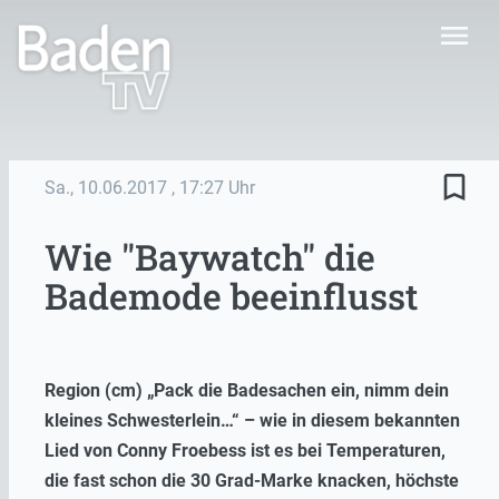
menu
bookmark_border
Sa., 10.06.2017
, 17:27 Uhr
Wie "Baywatch" die
Bademode beeinflusst
Region (cm) „Pack die Badesachen ein, nimm dein
kleines Schwesterlein…“ – wie in diesem bekannten
Lied von Conny Froebess ist es bei Temperaturen,
die fast schon die 30 Grad-Marke knacken, höchste