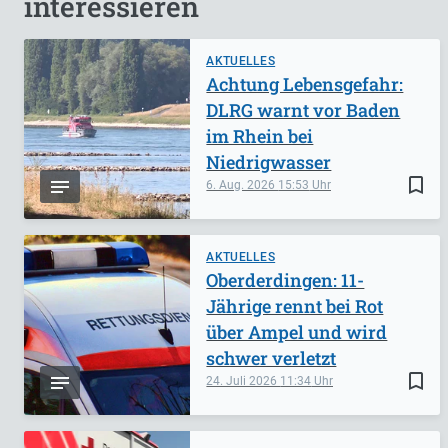
interessieren
AKTUELLES
Achtung Lebensgefahr:
DLRG warnt vor Baden
im Rhein bei
Niedrigwasser
bookmark_border
6. Aug. 2026
15:53
AKTUELLES
Oberderdingen: 11-
Jährige rennt bei Rot
über Ampel und wird
schwer verletzt
bookmark_border
24. Juli 2026
11:34