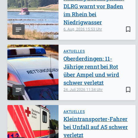
DLRG warnt vor Baden
im Rhein bei
Niedrigwasser
bookmark_border
6. Aug. 2026
15:53
AKTUELLES
Oberderdingen: 11-
Jährige rennt bei Rot
über Ampel und wird
schwer verletzt
bookmark_border
24. Juli 2026
11:34
AKTUELLES
Kleintransporter-Fahrer
bei Unfall auf A5 schwer
verletzt