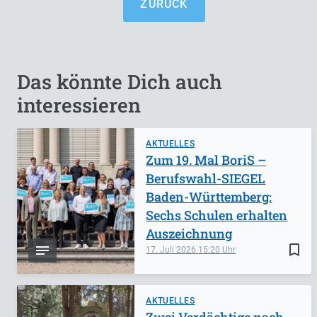
ZURÜCK
Das könnte Dich auch
interessieren
AKTUELLES
Zum 19. Mal BoriS –
Berufswahl-SIEGEL
Baden-Württemberg:
Sechs Schulen erhalten
Auszeichnung
bookmark_border
17. Juli 2026
15:20
AKTUELLES
Zwei Verdächtige nach