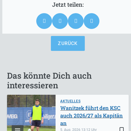
ZURÜCK
Das könnte Dich auch
interessieren
AKTUELLES
Wanitzek führt den KSC
auch 2026/27 als Kapitän
an
bookmark_border
5. Aug. 2026
13:12