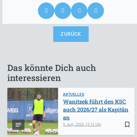
ZURÜCK
Das könnte Dich auch
interessieren
AKTUELLES
Wanitzek führt den KSC
auch 2026/27 als Kapitän
an
bookmark_border
5. Aug. 2026
13:12