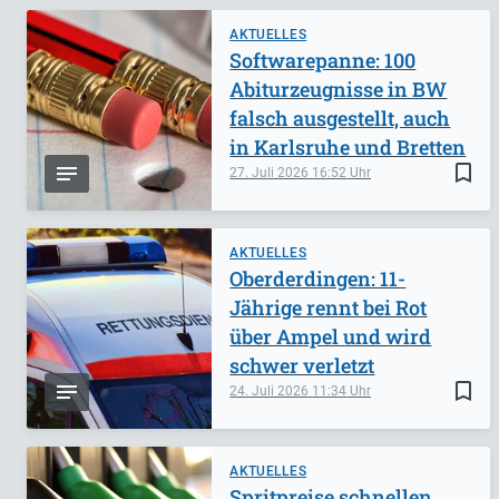
AKTUELLES
Softwarepanne: 100
Abiturzeugnisse in BW
falsch ausgestellt, auch
in Karlsruhe und Bretten
bookmark_border
27. Juli 2026
16:52
AKTUELLES
Oberderdingen: 11-
Jährige rennt bei Rot
über Ampel und wird
schwer verletzt
bookmark_border
24. Juli 2026
11:34
AKTUELLES
Spritpreise schnellen