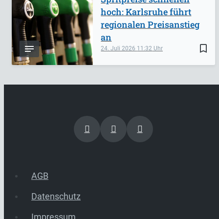
hoch: Karlsruhe führt
regionalen Preisanstieg
an
bookmark_border
24. Juli 2026
11:32
AGB
Datenschutz
Impressum