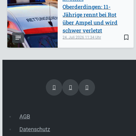
Oberderdingen: 11-
Jährige rennt bei Rot
über Ampel und wird
schwer verletzt
bookmark_border
24. Juli 2026
11:34
AGB
Datenschutz