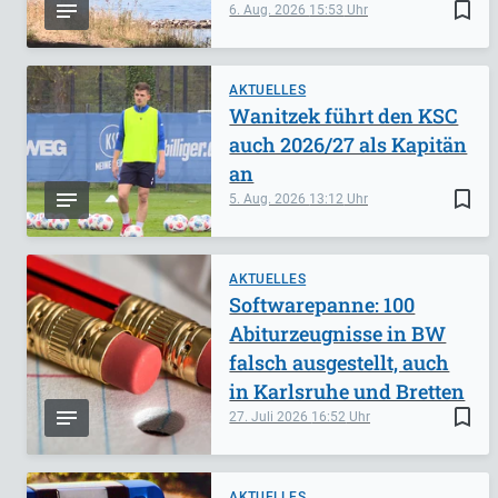
bookmark_border
6. Aug. 2026
15:53
AKTUELLES
Wanitzek führt den KSC
auch 2026/27 als Kapitän
an
bookmark_border
5. Aug. 2026
13:12
AKTUELLES
Softwarepanne: 100
Abiturzeugnisse in BW
falsch ausgestellt, auch
in Karlsruhe und Bretten
bookmark_border
27. Juli 2026
16:52
AKTUELLES