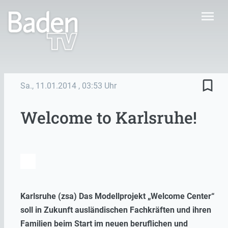
menu
bookmark_border
Sa., 11.01.2014
, 03:53 Uhr
Welcome to Karlsruhe!
Karlsruhe (zsa) Das Modellprojekt „Welcome Center“
soll in Zukunft ausländischen Fachkräften und ihren
Familien beim Start im neuen beruflichen und