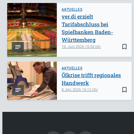
AKTUELLES
ver.di erzielt
Tarifabschluss bei
Spielbanken Baden-
Württemberg
bookmark_border
10. Juni 2026
15:34
AKTUELLES
Ölkrise trifft regionales
Handwerk
bookmark_border
8. Apr. 2026
16:13