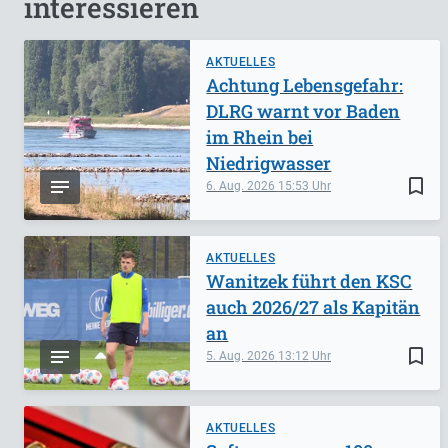
interessieren
AKTUELLES
Achtung Lebensgefahr:
DLRG warnt vor Baden
im Rhein bei
Niedrigwasser
bookmark_border
6. Aug. 2026
15:53
AKTUELLES
Wanitzek führt den KSC
auch 2026/27 als Kapitän
an
bookmark_border
5. Aug. 2026
13:12
AKTUELLES