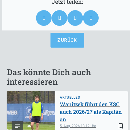
ZURÜCK
Das könnte Dich auch
interessieren
AKTUELLES
Wanitzek führt den KSC
auch 2026/27 als Kapitän
an
bookmark_border
5. Aug. 2026
13:12