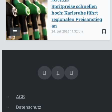
AKTUELLES
Spritpreise schnellen
hoch: Karlsruhe führt
regionalen Preisanstieg
an
bookmark_border
24. Juli 2026
11:32
AGB
Datenschutz