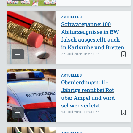
AKTUELLES
Softwarepanne: 100
Abiturzeugnisse in BW
falsch ausgestellt, auch
in Karlsruhe und Bretten
bookmark_border
27. Juli 2026
16:52
AKTUELLES
Oberderdingen: 11-
Jährige rennt bei Rot
über Ampel und wird
schwer verletzt
bookmark_border
24. Juli 2026
11:34