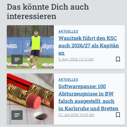
Das könnte Dich auch
interessieren
AKTUELLES
Wanitzek führt den KSC
auch 2026/27 als Kapitän
an
bookmark_border
5. Aug. 2026
13:12
AKTUELLES
Softwarepanne: 100
Abiturzeugnisse in BW
falsch ausgestellt, auch
in Karlsruhe und Bretten
bookmark_border
27. Juli 2026
16:52