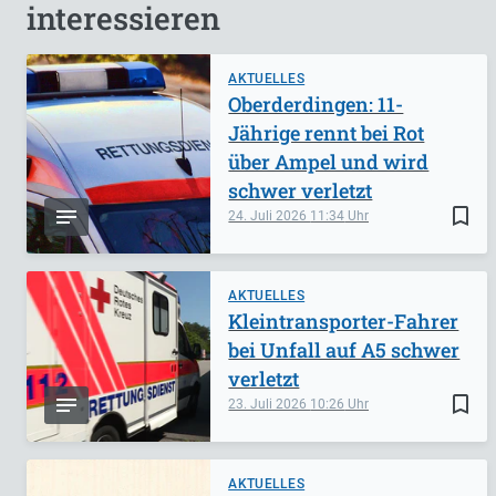
interessieren
AKTUELLES
Oberderdingen: 11-
Jährige rennt bei Rot
über Ampel und wird
schwer verletzt
bookmark_border
24. Juli 2026
11:34
AKTUELLES
Kleintransporter-Fahrer
bei Unfall auf A5 schwer
verletzt
bookmark_border
23. Juli 2026
10:26
AKTUELLES