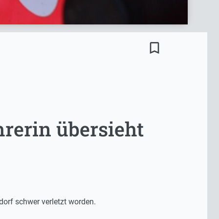
bookmark_border
rerin übersieht
orf schwer verletzt worden.