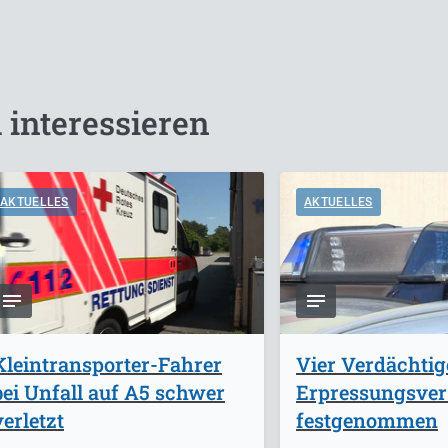
 interessieren
AKTUELLES
AKTUELLES
Kleintransporter-Fahrer
Vier Verdächti
bei Unfall auf A5 schwer
Erpressungsve
verletzt
festgenommen