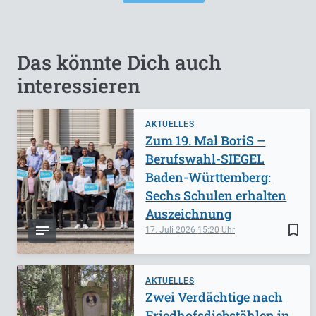
Das könnte Dich auch
interessieren
AKTUELLES
Zum 19. Mal BoriS –
Berufswahl-SIEGEL
Baden-Württemberg:
Sechs Schulen erhalten
Auszeichnung
bookmark_border
17. Juli 2026
15:20
AKTUELLES
Zwei Verdächtige nach
Friedhofsdiebstählen in